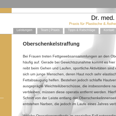
Dr. med.
Praxis für Plastische & Ästh
Leistungen
Team | Praxis
Tipps & Ratschläge
Kontakt
Oberschenkelstraffung
Bei Frauen treten Fettgewebsansammlungen an den Obe
häufig auf. Gerade bei Gewichtszunahme kommt es hier
reibt beim Gehen und Laufen, sportliche Aktivitäten sind
sich um junge Menschen, deren Haut noch sehr elastisch 
Fettabsaugung helfen. Bestehen jedoch schlaffe Hautver
ausgeprägte Weichteilüberschüsse, die insbesondere n
verbleiben, müssen diese operativ entfernt werden. Hierfü
Schnitt von der Leiste entlang der Oberschenkelinnensei
entstehen Narben, die jedoch im Laufe eines Jahres ver
Welche Operationsmethode im speziellen Fall notwendig w