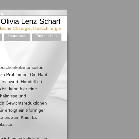
 Olivia Lenz-Scharf
etische Chirurgie, Handchirurgie
Impressum
Datenschutz
rschenkelinnenseiten
 zu Problemen. Die Haut
 erschwert. Handelt es
ist, kann hier eine
hältnisse und
ach Gewichtsreduktionen
r erfolgt ein t-förmiger
te bis zum Knie. Es
blassen.
ird, muss individuell in